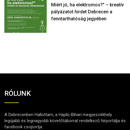
Miért jó, ha elektromos?” – kreatív
pályázatot hirdet Debrecen a
fenntarthatóság jegyében
RÓLUNK
A Debrecenben Hallottam, a Hajdú-Bihari megyeszékhely
legújabb és legnagyobb követőtáborral rendelkező hírportálja és
facebook csoportja.