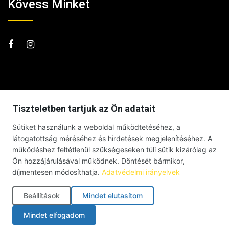
Kövess Minket
Tiszteletben tartjuk az Ön adatait
Sütiket használunk a weboldal működtetéséhez, a
látogatottság méréséhez és hirdetések megjelenítéséhez. A
működéshez feltétlenül szükségeseken túli sütik kizárólag az
Ön hozzájárulásával működnek. Döntését bármikor,
díjmentesen módosíthatja.
Adatvédelmi irányelvek
Beállítások
Mindet elutasítom
© Debrecenben Hallottam – Minden jog fenntartva – 2026 |
Mindet elfogadom
Impresszum
|
Adatkezelési tájékoztató
|
Süti szabályzat
|