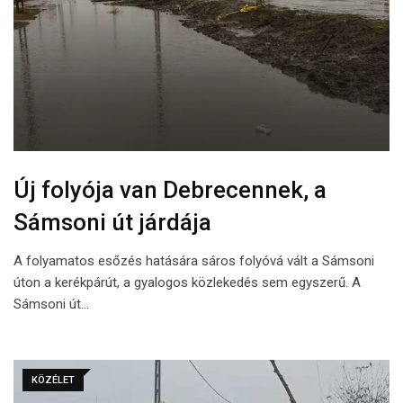
Új folyója van Debrecennek, a
Sámsoni út járdája
A folyamatos esőzés hatására sáros folyóvá vált a Sámsoni
úton a kerékpárút, a gyalogos közlekedés sem egyszerű. A
Sámsoni út…
KÖZÉLET