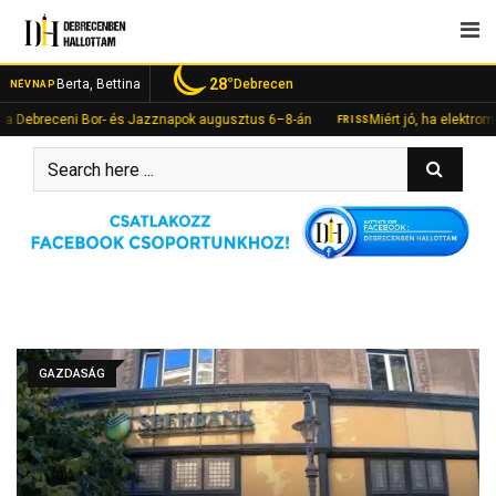
Skip
to
content
28°
Berta, Bettina
Debrecen
NÉVNAP
Debreceni Bor- és Jazznapok augusztus 6–8-án
Miért jó, ha elektromos?” 
FRISS
GAZDASÁG