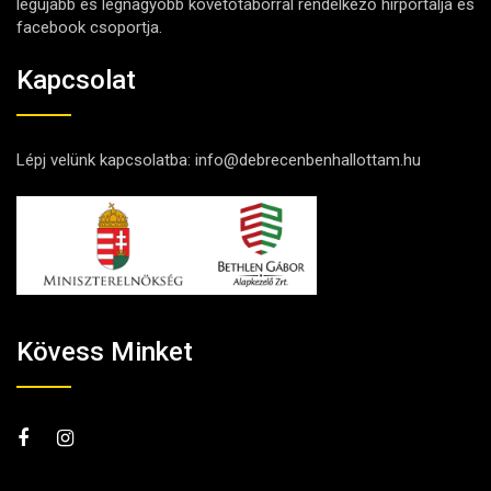
legújabb és legnagyobb követőtáborral rendelkező hírportálja és
facebook csoportja.
Kapcsolat
Lépj velünk kapcsolatba:
info@debrecenbenhallottam.hu
Kövess Minket