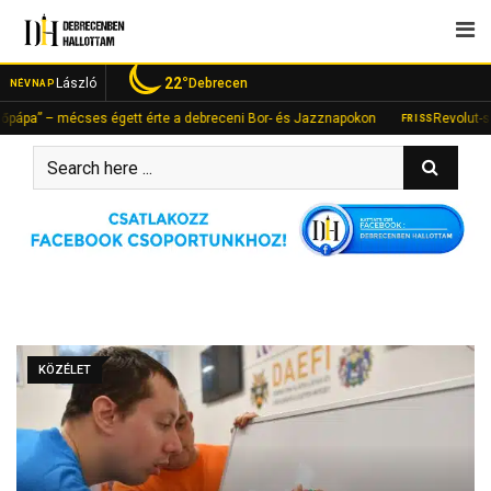
Skip
to
content
22°
László
Debrecen
NÉVNAP
a” – mécses égett érte a debreceni Bor- és Jazznapokon
Revolut-számlán
FRISS
KÖZÉLET