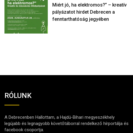
Miért jó, ha elektromos?” – kreatív
pályázatot hirdet Debrecen a
fenntarthatóság jegyében
RÓLUNK
A Debrecenben Hallottam, a Hajdú-Bihari megyeszékhely
legújabb és legnagyobb követőtáborral rendelkező hírportálja és
facebook csoportja.