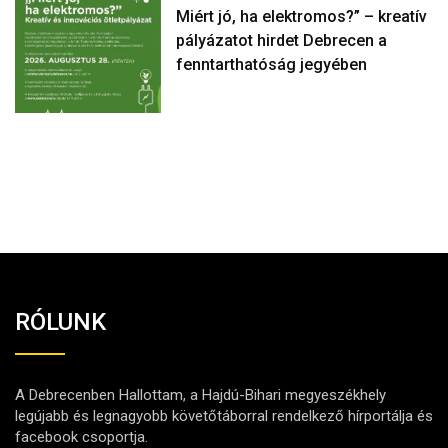
Miért jó, ha elektromos?” – kreatív
pályázatot hirdet Debrecen a
fenntarthatóság jegyében
RÓLUNK
A Debrecenben Hallottam, a Hajdú-Bihari megyeszékhely
legújabb és legnagyobb követőtáborral rendelkező hírportálja és
facebook csoportja.