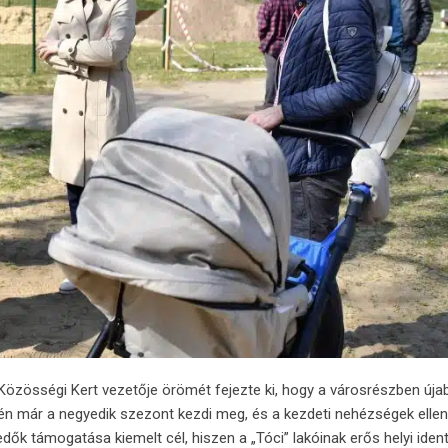
Közösségi
Kert
vezetője
örömét
fejezte
ki,
hogy
a
városrészben
úja
dén
már
a
negyedik
szezont
kezdi
meg,
és
a
kezdeti
nehézségek
elle
kedők
támogatása
kiemelt
cél,
hiszen
a „
Tóci”
lakóinak
erős
helyi
iden