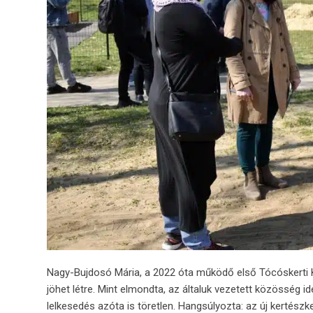
Nagy-
Bujdosó
Mária,
a
2022
óta
működő
első
Tócóskerti
jöhet
létre.
Mint
elmondta,
az
általuk
vezetett
közösség
i
lelkesedés
azóta
is
töretlen.
Hangsúlyozta:
az
új
kertész