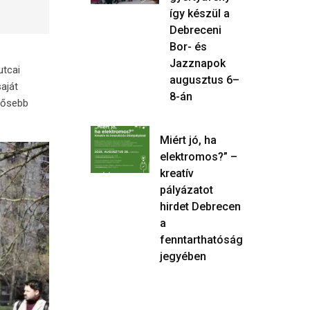
így készül a
Debreceni
Bor- és
Jazznapok
utcai
augusztus 6–
saját
8-án
rősebb
Miért jó, ha
elektromos?” –
kreatív
pályázatot
hirdet Debrecen
a
fenntarthatóság
jegyében