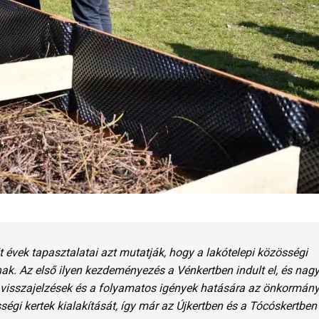
t
évek
tapasztalatai
azt
mutatják,
hogy
a
lakótelepi
közösségi
nak.
Az
első
ilyen
kezdeményezés
a
Vénkertben
indult
el,
és
nag
visszajelzések
és
a
folyamatos
igények
hatására
az
önkormány
sségi
kertek
kialakítását,
így
már
az
Újkertben
és
a
Tócóskertbe