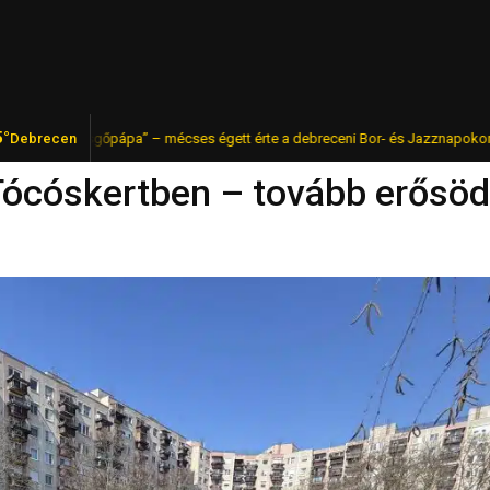
5°
a” – mécses égett érte a debreceni Bor- és Jazznapokon
Debrecen
Revolut-
FRISS
 Tócóskertben – tovább erősöd