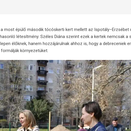
:
a
most
épülő
második
tócóskerti
kert
mellett
az
Ispotály–
Erzsébet
hasonló
létesítmény.
Széles
Diána
szerint
ezek
a
kertek
nemcsak
a
elepen
élőknek,
hanem
hozzájárulnak
ahhoz
is,
hogy
a
debreceniek
e
t
formálják
környezetüket.