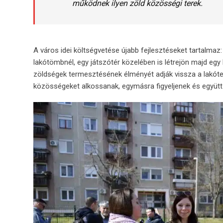
működnek
ilyen
zöld
közösségi
terek.
A
város
idei
költségvetése
újabb
fejlesztéseket
tartalmaz
lakótömbnél,
egy
játszótér
közelében
is
létrejön
majd
egy
zöldségek
termesztésének
élményét
adják
vissza
a
lakót
közösségeket
alkossanak,
egymásra
figyeljenek
és
együt