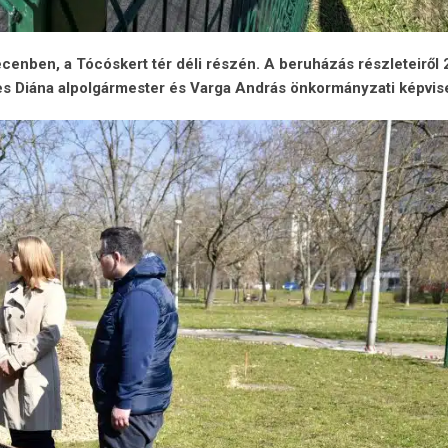
ecenben,
a
Tócóskert
tér
déli
részén.
A
beruházás
részleteiről
es
Diána
alpolgármester
és
Varga
András
önkormányzati
képvise