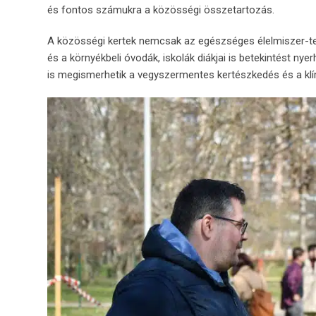
és
fontos
számukra
a
közösségi
összetartozás.
A
közösségi
kertek
nemcsak
az
egészséges
élelmiszer-
t
és
a
környékbeli
óvodák,
iskolák
diákjai
is
betekintést
nyer
is
megismerhetik
a
vegyszermentes
kertészkedés
és
a
kl