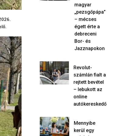
magyar
„pezsgőpápa”
– mécses
2026.
égett érte a
lő.
debreceni
Bor- és
Jazznapokon
Revolut-
számlán fialt a
rejtett bevétel
– lebukott az
online
autókereskedő
Mennyibe
kerül egy