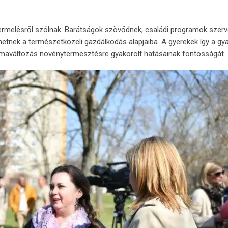
ermelésről
szólnak.
Barátságok
szövődnek,
családi
programok
szerv
hetnek
a
természetközeli
gazdálkodás
alapjaiba.
A
gyerekek
így
a
gya
ímaváltozás
növénytermesztésre
gyakorolt
hatásainak
fontosságát.