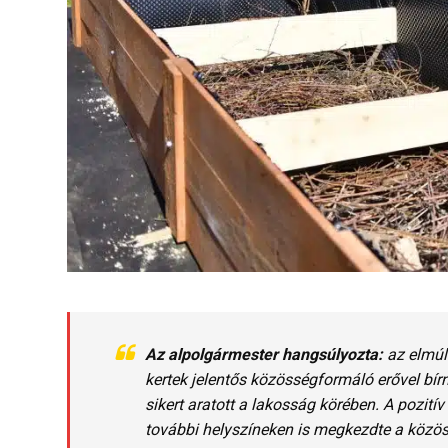
Az
alpolgármester
hangsúlyozta:
az
elmúl
kertek
jelentős
közösségformáló
erővel
bír
sikert
aratott
a
lakosság
körében.
A
pozitív
további
helyszíneken
is
megkezdte
a
közö