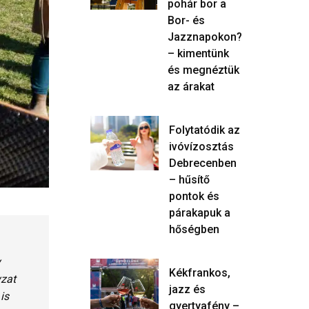
pohár bor a
Bor- és
Jazznapokon?
– kimentünk
és megnéztük
az árakat
Folytatódik az
ivóvízosztás
Debrecenben
– hűsítő
pontok és
párakapuk a
hőségben
y
Kékfrankos,
zat
jazz és
n
is
gyertyafény –