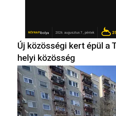
2
Ibolya
Elhunyt Garamvári Vencel, a magyar „pezsgőpáp
2026. augusztus 7., péntek
NÉVNAP
FRISS
Új közösségi kert épül a
helyi közösség