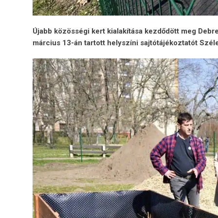
Újabb
közösségi
kert
kialakítása
kezdődött
meg
Debr
március
13-
án
tartott
helyszíni
sajtótájékoztatót
Szél