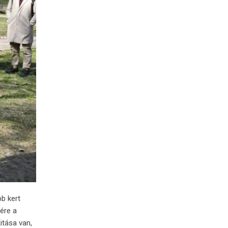
bb
kert
nére
a
titása
van,