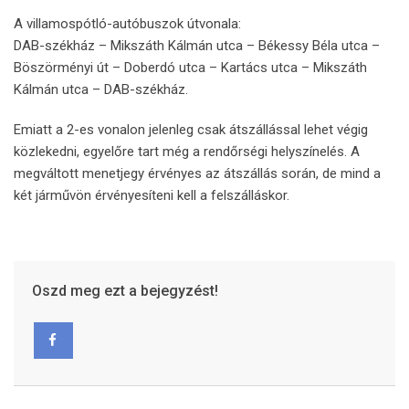
A villamospótló-autóbuszok útvonala:
DAB-székház – Mikszáth Kálmán utca – Békessy Béla utca –
Böszörményi út – Doberdó utca – Kartács utca – Mikszáth
Kálmán utca – DAB-székház.
Emiatt a 2-es vonalon jelenleg csak átszállással lehet végig
közlekedni, egyelőre tart még a rendőrségi helyszínelés. A
megváltott menetjegy érvényes az átszállás során, de mind a
két járművön érvényesíteni kell a felszálláskor.
Oszd meg ezt a bejegyzést!