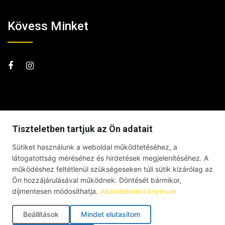
Kövess Minket
Tiszteletben tartjuk az Ön adatait
Sütiket használunk a weboldal működtetéséhez, a
látogatottság méréséhez és hirdetések megjelenítéséhez. A
működéshez feltétlenül szükségeseken túli sütik kizárólag az
Ön hozzájárulásával működnek. Döntését bármikor,
díjmentesen módosíthatja.
Adatvédelmi irányelvek
Beállítások
Mindet elutasítom