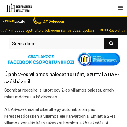
Skip
to
content
27°
László
Debrecen
NÉVNAP
– mécses égett érte a debreceni Bor- és Jazznapokon
Revolut-számlán fi
FRISS
Újabb 2-es villamos baleset történt, ezúttal a DAB-
székháznál
Szombat reggelre is jutott egy 2-es villamos baleset, amely
miatt módosul a közlekedés.
A DAB-székháznál sikerült egy autónak a lámpás
kereszteződésben a villamos elé kanyarodnia. Emiatt a 2-es
villamos vonalán két szakaszra bomlott a közlekedés. A