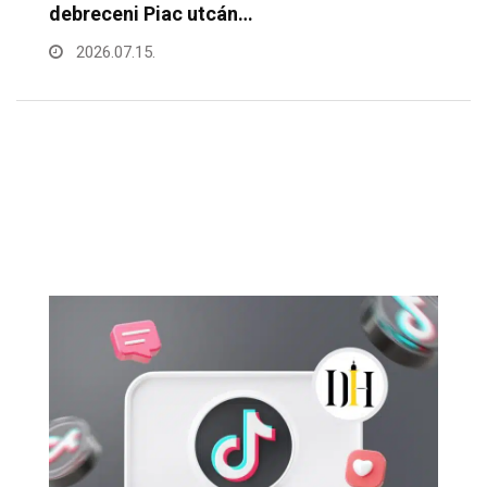
a rendőrök…
k
2026.07.02.