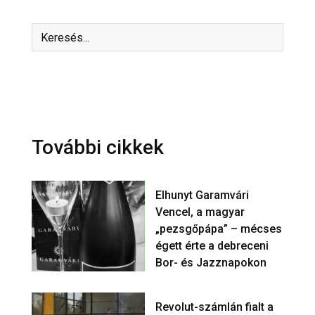
További cikkek
Elhunyt Garamvári
Vencel, a magyar
„pezsgőpápa” – mécses
égett érte a debreceni
Bor- és Jazznapokon
Revolut-számlán fialt a