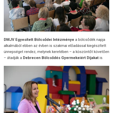
DMJV Egyesített Bölcsődei Intézménye
a bölcsődék napja
alkalmából ebben az évben is szakmai előadással kiegészített
ünnepséget rendez, melynek keretében – a köszöntőt követően
– átadják a
Debrecen Bölcsődés Gyermekeiért Díjakat
is.