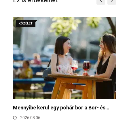
Ez is érdekelhet
KÖZÉLET
Mennyibe kerül egy pohár bor a Bor- és…
F
h
2026.08.06.