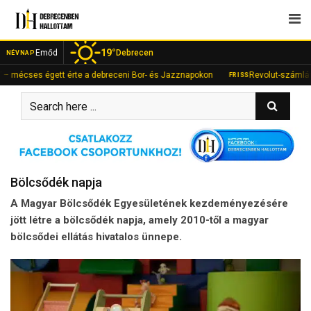
Skip
to
content
19°
Emőd
Debrecen
NÉVNAP
ett érte a debreceni Bor- és Jazznapokon
Revolut-számlán fialt a rejte
FRISS
Bölcsődék napja
A Magyar Bölcsődék Egyesületének kezdeményezésére
jött létre a bölcsődék napja, amely 2010-től a magyar
bölcsődei ellátás hivatalos ünnepe.