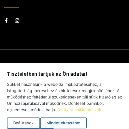
Tiszteletben tartjuk az Ön adatait
Sütiket használunk a weboldal működtetéséhez, a
látogatottság méréséhez és hirdetések megjelenítéséhez. A
működéshez feltétlenül szükségeseken túli sütik kizárólag az
Ön hozzájárulásával működnek. Döntését bármikor,
díjmentesen módosíthatja.
Adatvédelmi irányelvek
© Debrecenben Hallottam – Minden jog fenntartva – 2026 |
Impresszum
|
Adatkezelési tájékoztató
|
Süti szabályzat
|
Beállítások
Mindet elutasítom
Cookie-beállítások