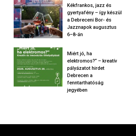
Kékfrankos, jazz és
gyertyafény – így készül
a Debreceni Bor- és
Jazznapok augusztus
6–8-án
Miért jó, ha
elektromos?” – kreatív
pályázatot hirdet
Debrecen a
fenntarthatóság
jegyében