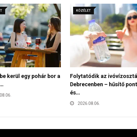
ET
KÖZÉLET
ódik az ivóvízosztás
Miért jó, ha elektromos?” 
enben – hűsítő pontok
kreatív pályázatot hirdet…
2026.08.05.
08.06.