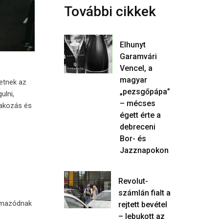
További cikkek
Elhunyt
Garamvári
Vencel, a
magyar
tetnek az
„pezsgőpápa”
ulni,
– mécses
órakozás és
égett érte a
debreceni
Bor- és
Jazznapokon
Revolut-
számlán fialt a
almazódnak
rejtett bevétel
– lebukott az