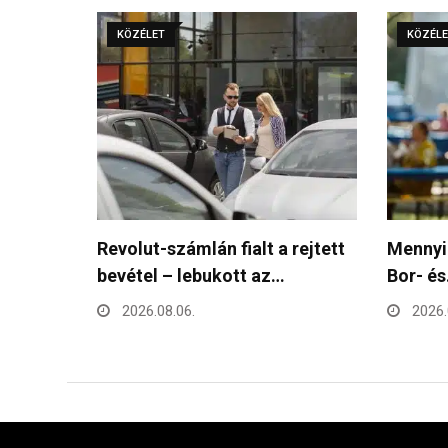
KÖZÉLET
KÖZÉL
rejtett
Mennyibe kerül egy pohár bor a
Folytat
Bor- és…
Debrec
és…
2026.08.06.
2026.