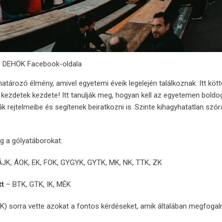
: DEHÖK Facebook-oldala
tározó élmény, amivel egyetemi éveik legelején találkoznak. Itt köt
a kezdetek kezdete! Itt tanulják meg, hogyan kell az egyetemen boldog
gák rejtelmeibe és segítenek beiratkozni is. Szinte kihagyhatatlan sz
 a gólyatáborokat:
JK, ÁOK, EK, FOK, GYGYK, GYTK, MK, NK, TTK, ZK
tt
– BTK, GTK, IK, MÉK
) sorra vette azokat a fontos kérdéseket, amik általában megfog