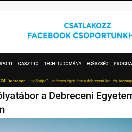
SPORT
GASZTRO
TECH-TUDOMÁNY
EGÉSZSÉG
PROGRA
24°
yar „pezsgőpápa” – mécses égett érte a debreceni Bor- és Jazznapokon
Debrecen
lyatábor a Debreceni Egyete
en