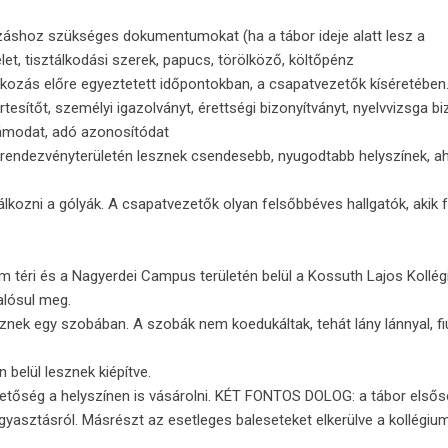
áshoz szükséges dokumentumokat (ha a tábor ideje alatt lesz a
et, tisztálkodási szerek, papucs, törölköző, költőpénz
tkozás előre egyeztetett időpontokban, a csapatvezetők kíséretében
tesítőt, személyi igazolványt, érettségi bizonyítványt, nyelvvizsga bi
ámodat, adó azonosítódat
r rendezvényterületén lesznek csendesebb, nyugodtabb helyszínek, a
lkozni a gólyák. A csapatvezetők olyan felsőbbéves hallgatók, akik f
m téri és a Nagyerdei Campus területén belül a Kossuth Lajos Kollé
alósul meg.
znek egy szobában. A szobák nem koedukáltak, tehát lány lánnyal, fiú
 belül lesznek kiépítve.
lehetőség a helyszínen is vásárolni. KÉT FONTOS DOLOG: a tábor első
yasztásról. Másrészt az esetleges baleseteket elkerülve a kollégiu