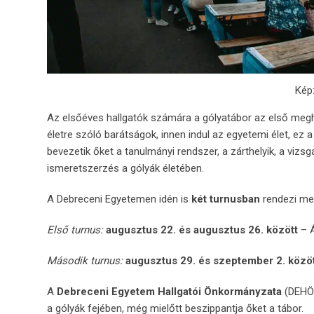
Kép
Az elsőéves hallgatók számára a gólyatábor az első megha
életre szóló barátságok, innen indul az egyetemi élet, ez 
bevezetik őket a tanulmányi rendszer, a zárthelyik, a vizs
ismeretszerzés a gólyák életében.
A Debreceni Egyetemen idén is
két turnusban
rendezi meg
Első turnus:
augusztus 22. és augusztus 26. között
– Á
Második turnus:
augusztus 29. és szeptember 2. közö
A
Debreceni Egyetem Hallgatói Önkormányzata
(DEHÖK
a gólyák fejében, még mielőtt beszippantja őket a tábor.