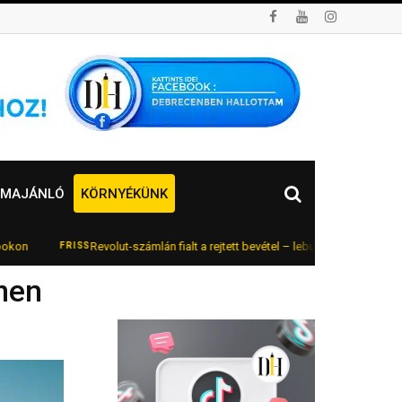
MAJÁNLÓ
KÖRNYÉKÜNK
Revolut-számlán fialt a rejtett bevétel – lebukott az online autókereske
FRISS
men