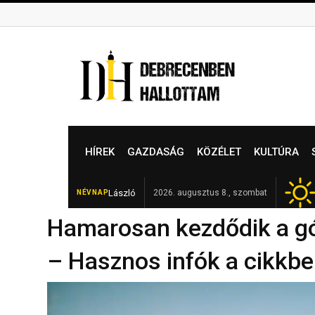
Skip
to
content
HÍREK
GAZDASÁG
KÖZÉLET
KULTÚRA
László
Elhunyt Garamvári Vencel, a mag
2026. augusztus 8., szombat
NÉVNAP
FRISS
Hamarosan kezdődik a gó
– Hasznos infók a cikkb