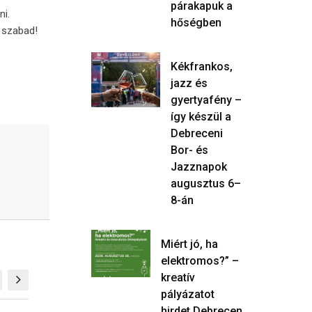
párakapuk a
ni.
hőségben
n szabad!
Kékfrankos,
jazz és
gyertyafény –
így készül a
Debreceni
Bor- és
Jazznapok
augusztus 6–
8-án
Miért jó, ha
elektromos?” –
kreatív
pályázatot
hirdet Debrecen