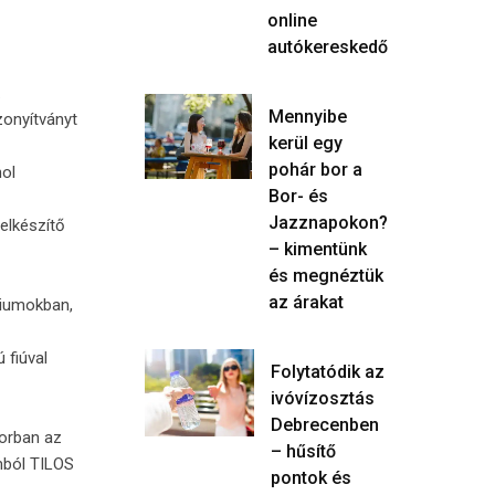
online
autókereskedő
.
Mennyibe
zonyítványt
kerül egy
pohár bor a
hol
Bor- és
Jazznapokon?
elkészítő
– kimentünk
és megnéztük
az árakat
giumokban,
 fiúval
Folytatódik az
ivóvízosztás
Debrecenben
sorban az
– hűsítő
mból TILOS
pontok és