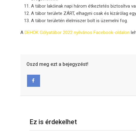
A tábor lakóinak napi három étkeztetés biztosítva van, 
A tábor területe ZÁRT, elhagyni csak és kizárólag e
A tábor területén élelmiszer bolt is üzemelni fog.
A
DEHÖK Gólyatábor 2022 nyilvános Facebook-oldalon
leh
Oszd meg ezt a bejegyzést!
Facebook
Ez is érdekelhet