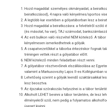
Hozd magaddal: személyes okmányaidat, a beiratkoz
beiratkozásod), 4 napra való kényelmes/sportos visel
A legtöbb kar esetében a gólyatáborban lesz a beira
Hozd magaddal a beiratkozásra: a felvételről szóló ér
(és másolat, ha van), TAJ számodat, bankszámlasz
Az esti bulikon való részvétel NEM kötelező. A tábo
kényelmesen ismerkedhetnek a gólyák.
A csapatvezetőkkel a táborba érkezéskor fognak talá
tréningen vettek részt a gólyatábor előtt.
NEM kötelező minden feladatban részt venni.
A gólyatábor résztvevőinek elszállásolása az Egyete
valamint a Markusovszky Lajos II-es Kollégiumban v
Lehetőség szerint a gólyák leendő szaktársaikkal les
lesz beosztva.
Az éjszakai szórakozás helyszínei is a tábor területén
Alkoholt LEHET bevinni a tábor területére, de lesz 
élményekről szól, nem pedig a folyamatos alkoholfog
üveget kivinni.