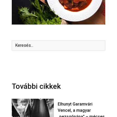
További cikkek
Elhunyt Garamvári
Vencel, a magyar
„pezsgőpápa” – mécses