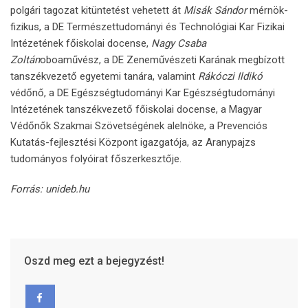
polgári tagozat kitüntetést vehetett át
Misák Sándor
mérnök-
fizikus, a DE Természettudományi és Technológiai Kar Fizikai
Intézetének főiskolai docense,
Nagy Csaba
Zoltán
oboaművész, a DE Zeneművészeti Karának megbízott
tanszékvezető egyetemi tanára, valamint
Rákóczi Ildikó
védőnő, a DE Egészségtudományi Kar Egészségtudományi
Intézetének tanszékvezető főiskolai docense, a Magyar
Védőnők Szakmai Szövetségének alelnöke, a Prevenciós
Kutatás-fejlesztési Központ igazgatója, az Aranypajzs
tudományos folyóirat főszerkesztője.
Forrás: unideb.hu
Oszd meg ezt a bejegyzést!