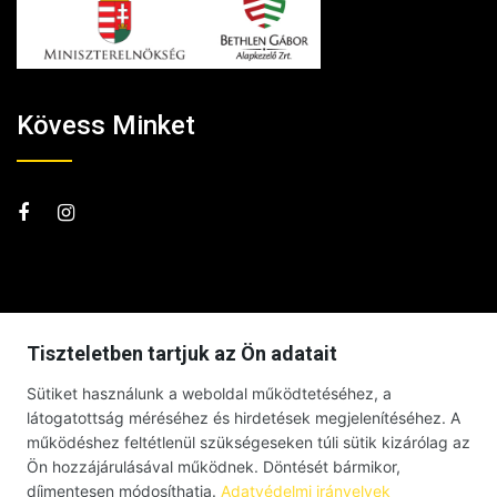
Kövess Minket
Tiszteletben tartjuk az Ön adatait
Sütiket használunk a weboldal működtetéséhez, a
látogatottság méréséhez és hirdetések megjelenítéséhez. A
működéshez feltétlenül szükségeseken túli sütik kizárólag az
Ön hozzájárulásával működnek. Döntését bármikor,
díjmentesen módosíthatja.
Adatvédelmi irányelvek