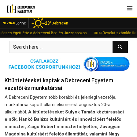
Skip
to
content
23°
Lőrinc
Debrecen
NÉVNAP
érte a debreceni Bor- és Jazznapokon
Revolut-számlán fialt a rejtett be
FRISS
Kitüntetéseket kaptak a Debreceni Egyetem
vezetői és munkatársai
A Debreceni Egyetem több korábbi és jelenlegi vezetője,
munkatársa kapott állami elismerést augusztus 20-a
alkalmából.
A kitüntetéseket Sulyok Tamás köztársasági
elnök, Hankó Balázs kultúráért és innovációért felelős
miniszter, Zsigó Róbert miniszterhelyettes, Závogyán
Magdolna kultúráért felelős államtitkár, valamint Nagy