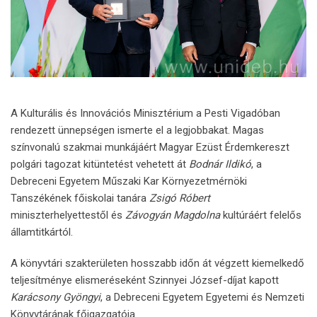
A Kulturális és Innovációs Minisztérium a Pesti Vigadóban
rendezett ünnepségen ismerte el a legjobbakat. Magas
színvonalú szakmai munkájáért Magyar Ezüst Érdemkereszt
polgári tagozat kitüntetést vehetett át
Bodnár Ildikó
, a
Debreceni Egyetem Műszaki Kar Környezetmérnöki
Tanszékének főiskolai tanára
Zsigó Róbert
miniszterhelyettestől és
Závogyán Magdolna
kultúráért felelős
államtitkártól.
A könyvtári szakterületen hosszabb időn át végzett kiemelkedő
teljesítménye elismeréseként Szinnyei József-díjat kapott
Karácsony Gyöngyi
, a Debreceni Egyetem Egyetemi és Nemzeti
Könyvtárának főigazgatója.