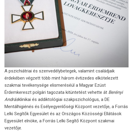
A pszichiátriai és szenvedélybetegek, valamint családjaik
érdekében végzett több mint három évtizedes elkötelezett
szakmai tevékenysége elismeréséül a Magyar Ezüst
Érdemkereszt polgári tagozata kitüntetést vehette át
Berényi
András
klinikai és addiktológiai szakpszichológus, a DE
Mentálhigiénés és Esélyegyenlőségi Központ vezetője, a Forrás
Lelki Segítők Egyesület és az Országos Közösségi Ellátások
Egyesület elnöke, a Forrás Lelki Segítő Központ szakmai
vezetője.