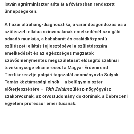
István agrárminiszter adta át a fővárosban rendezett
ünnepségeken.
A hazai ultrahang-diagnosztika, a várandósgondozás és a
szülészeti ellátás színvonalának emelkedését szolgáló
odaadó munkája, a bababarát és családközpontú
szülészeti ellátás fejlesztésével a születésszám
emelkedését és az egészséges magzatok
szövődménymentes megszületését elősegítő szakmai
tevékenysége elismeréséül a Magyar Érdemrend
Tisztikeresztje polgári tagozatát adományozta Sulyok
Tamás köztársasági elnök – a belügyminiszter
előterjesztésére –
Tóth Zoltán
szülész-nőgyógyász
szakorvosnak, az orvostudomány doktorának, a Debreceni
Egyetem professor emeritusának.