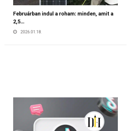
a
Februárban indul a roham: minden, amit a
M
2,5…
2026.01.18.