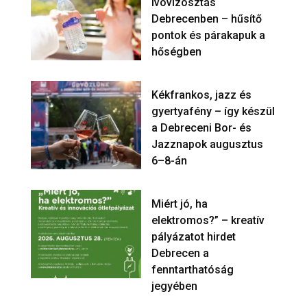
ivóvízosztás
Debrecenben – hűsítő
pontok és párakapuk a
hőségben
Kékfrankos, jazz és
gyertyafény – így készül
a Debreceni Bor- és
Jazznapok augusztus
6–8-án
Miért jó, ha
elektromos?” – kreatív
pályázatot hirdet
Debrecen a
fenntarthatóság
jegyében