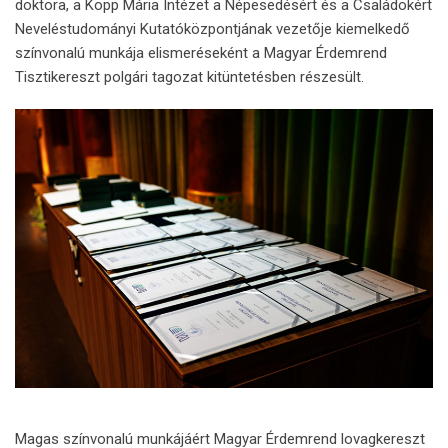
doktora, a Kopp Mária Intézet a Népesedésért és a Családokért
Neveléstudományi Kutatóközpontjának vezetője kiemelkedő
színvonalú munkája elismeréseként a Magyar Érdemrend
Tisztikereszt polgári tagozat kitüntetésben részesült.
Magas színvonalú munkájáért Magyar Érdemrend lovagkereszt