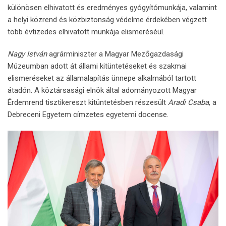
különösen elhivatott és eredményes gyógyítómunkája, valamint
a helyi közrend és közbiztonság védelme érdekében végzett
több évtizedes elhivatott munkája elismeréséül.
Nagy István
agrárminiszter a Magyar Mezőgazdasági
Múzeumban adott át állami kitüntetéseket és szakmai
elismeréseket az államalapítás ünnepe alkalmából tartott
átadón. A köztársasági elnök által adományozott Magyar
Érdemrend tisztikereszt kitüntetésben részesült
Aradi Csaba
, a
Debreceni Egyetem címzetes egyetemi docense.