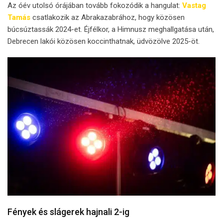
Az óév utolsó órájában tovább fokozódik a hangulat:
Vastag
Tamás
csatlakozik az Abrakazabrához, hogy közösen
búcsúztassák 2024-et. Éjfélkor, a Himnusz meghallgatása után,
Debrecen lakói közösen koccinthatnak, üdvözölve 2025-öt.
Fények és slágerek hajnali 2-ig