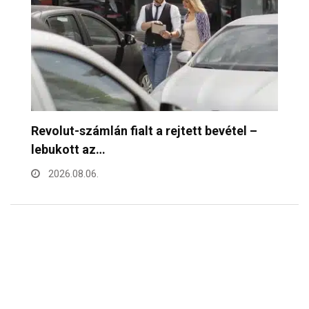
Mennyibe kerül egy pohár bor a Bor- és…
F
h
2026.08.06.