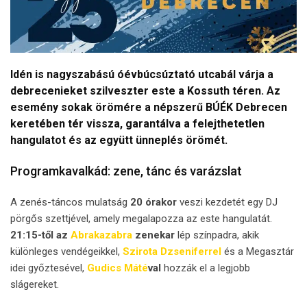
Idén is nagyszabású óévbúcsúztató utcabál várja a
debrecenieket szilveszter este a Kossuth téren. Az
esemény sokak örömére a népszerű BÚÉK Debrecen
keretében tér vissza, garantálva a felejthetetlen
hangulatot és az együtt ünneplés örömét.
Programkavalkád: zene, tánc és varázslat
A zenés-táncos mulatság
20 órakor
veszi kezdetét egy DJ
pörgős szettjével, amely megalapozza az este hangulatát.
21:15-től az
Abrakazabra
zenekar
lép színpadra, akik
különleges vendégeikkel,
Szirota Dzseniferrel
és a Megasztár
idei győztesével,
Gudics Máté
val
hozzák el a legjobb
slágereket.