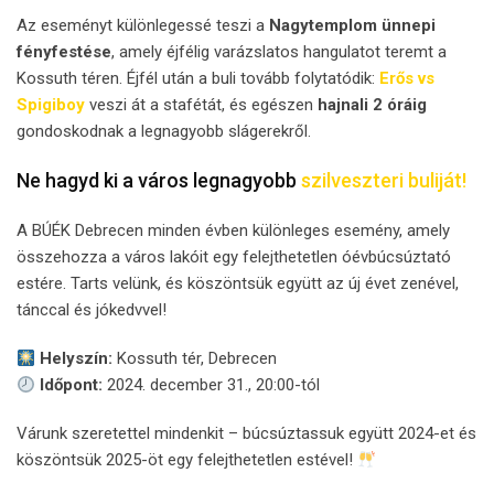
Az eseményt különlegessé teszi a
Nagytemplom ünnepi
fényfestése
, amely éjfélig varázslatos hangulatot teremt a
Kossuth téren. Éjfél után a buli tovább folytatódik:
Erős vs
Spigiboy
veszi át a stafétát, és egészen
hajnali 2 óráig
gondoskodnak a legnagyobb slágerekről.
Ne hagyd ki a város legnagyobb
szilveszteri buliját!
A BÚÉK Debrecen minden évben különleges esemény, amely
összehozza a város lakóit egy felejthetetlen óévbúcsúztató
estére. Tarts velünk, és köszöntsük együtt az új évet zenével,
tánccal és jókedvvel!
Helyszín:
Kossuth tér, Debrecen
Időpont:
2024. december 31., 20:00-tól
Várunk szeretettel mindenkit – búcsúztassuk együtt 2024-et és
köszöntsük 2025-öt egy felejthetetlen estével!