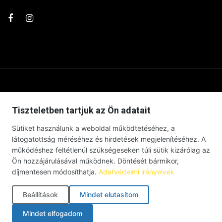
Tiszteletben tartjuk az Ön adatait
Sütiket használunk a weboldal működtetéséhez, a
látogatottság méréséhez és hirdetések megjelenítéséhez. A
működéshez feltétlenül szükségeseken túli sütik kizárólag az
Ön hozzájárulásával működnek. Döntését bármikor,
díjmentesen módosíthatja.
Adatvédelmi irányelvek
© Debrecenben Hallottam – Minden jog fenntartva – 2026 |
Impresszum
|
Adatkezelési tájékoztató
|
Süti szabályzat
|
Beállítások
Mindet elutasítom
Cookie-beállítások
Mindet elfogadom