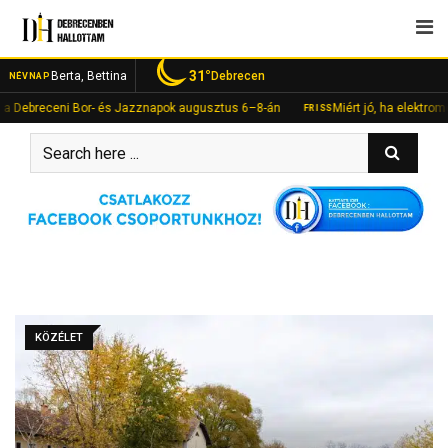
Skip
to
content
31°
Berta, Bettina
Debrecen
NÉVNAP
ebreceni Bor- és Jazznapok augusztus 6–8-án
Miért jó, ha elektromos?” –
FRISS
KÖZÉLET