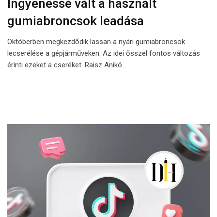
Ingyenessé vált a használt
gumiabroncsok leadása
Októberben megkezdődik lassan a nyári gumiabroncsok
lecserélése a gépjárműveken. Az idei ősszel fontos változás
érinti ezeket a cseréket. Raisz Anikó…