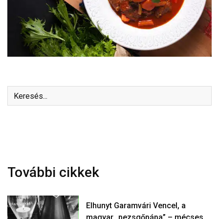
További cikkek
Elhunyt Garamvári Vencel, a
magyar „pezsgőpápa” – mécses