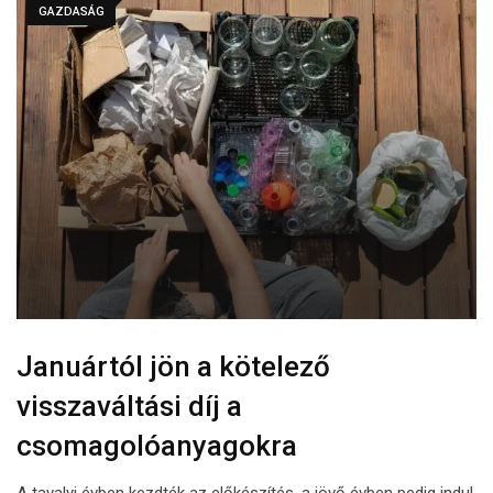
GAZDASÁG
Januártól jön a kötelező
visszaváltási díj a
csomagolóanyagokra
A tavalyi évben kezdték az előkészítés, a jövő évben pedig indul