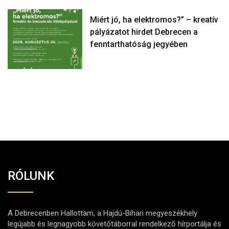
Miért jó, ha elektromos?” – kreatív
pályázatot hirdet Debrecen a
fenntarthatóság jegyében
RÓLUNK
A Debrecenben Hallottam, a Hajdú-Bihari megyeszékhely
legújabb és legnagyobb követőtáborral rendelkező hírportálja és