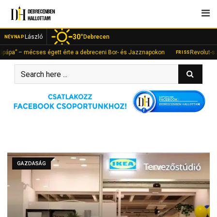
Skip
to
content
30°
László
Debrecen
NÉVNAP
 – mécses égett érte a debreceni Bor- és Jazznapokon
Revolut-számlán 
FRISS
GAZDASÁG