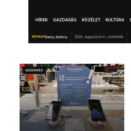
HÍREK
GAZDASÁG
KÖZÉLET
KULTÚRA
Berta, Bettina
Kékfrankos, jazz és
2026. augusztus 6., csütörtök
NÉVNAP
FRISS
GAZDASÁG