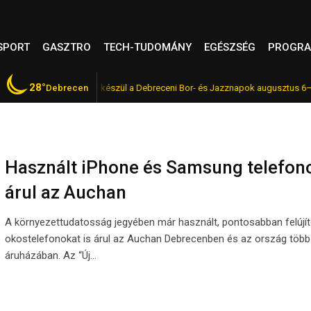
SPORT
GASZTRO
TECH-TUDOMÁNY
EGÉSZSÉG
PROGRA
28°
 gyertyafény – így készül a Debreceni Bor- és Jazznapok augusztus 6–8-án
Debrecen
Használt iPhone és Samsung telefon
árul az Auchan
A környezettudatosság jegyében már használt, pontosabban felújít
okostelefonokat is árul az Auchan Debrecenben és az ország több
áruházában. Az “Új…