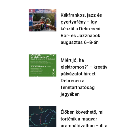
Kékfrankos, jazz és
gyertyafény – így
készül a Debreceni
Bor- és Jazznapok
augusztus 6–8-án
Miért jó, ha
elektromos?” – kreatív
pályázatot hirdet
Debrecen a
fenntarthatóság
jegyében
Élőben követhető, mi
történik a magyar
áramhálózatban – itt a