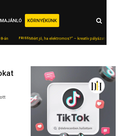
MAJÁNLÓ
KÖRNYÉKÜNK
Miért jó, ha elektromos?” – kreatív pályázatot hirdet Debrecen a fe
FRISS
okat
ott