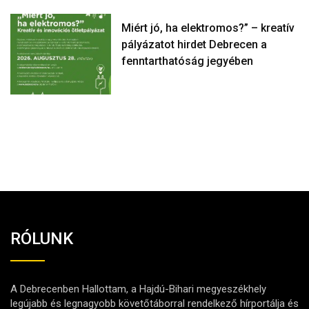
Miért jó, ha elektromos?” – kreatív
pályázatot hirdet Debrecen a
fenntarthatóság jegyében
RÓLUNK
A Debrecenben Hallottam, a Hajdú-Bihari megyeszékhely
legújabb és legnagyobb követőtáborral rendelkező hírportálja és