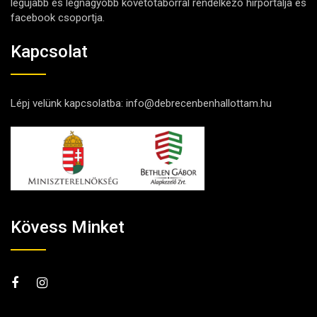
legújabb és legnagyobb követőtáborral rendelkező hírportálja és
facebook csoportja.
Kapcsolat
Lépj velünk kapcsolatba:
info@debrecenbenhallottam.hu
Kövess Minket