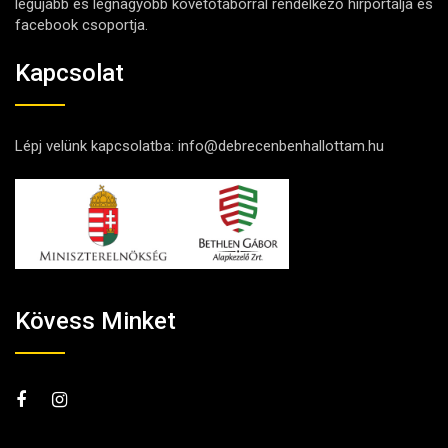
legújabb és legnagyobb követőtáborral rendelkező hírportálja és
facebook csoportja.
Kapcsolat
Lépj velünk kapcsolatba:
info@debrecenbenhallottam.hu
Kövess Minket