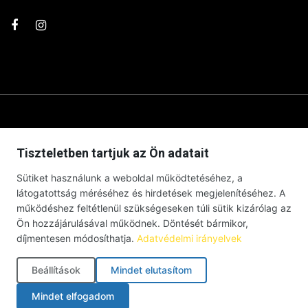
Tiszteletben tartjuk az Ön adatait
Sütiket használunk a weboldal működtetéséhez, a
látogatottság méréséhez és hirdetések megjelenítéséhez. A
működéshez feltétlenül szükségeseken túli sütik kizárólag az
Ön hozzájárulásával működnek. Döntését bármikor,
díjmentesen módosíthatja.
Adatvédelmi irányelvek
© Debrecenben Hallottam – Minden jog fenntartva – 2026 |
Impresszum
|
Adatkezelési tájékoztató
|
Süti szabályzat
|
Beállítások
Mindet elutasítom
Cookie-beállítások
Mindet elfogadom