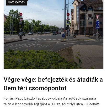
KÖZLEKEDÉS
Végre vége: befejezték és átadták a
Bem téri csomópontot
Forrás: Papp László Facebook-oldala Az autósok számára
talán a legnagyobb fejfájást a 33. sz. főút Nyíl utca – Hadházi