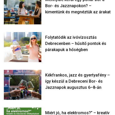
Bor- és Jazznapokon? –
kimentünk és megnéztük az árakat
Folytatódik az ivóvízosztás
Debrecenben – hűsítő pontok és
párakapuk a hőségben
Kékfrankos, jazz és gyertyafény –
így készül a Debreceni Bor- és
Jazznapok augusztus 6–8-án
Miért jó, ha elektromos?” – kreatív