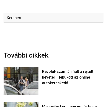
További cikkek
Revolut-számlán fialt a rejtett
bevétel – lebukott az online
autókereskedő
Mennyibe kerül egy pohár bor a