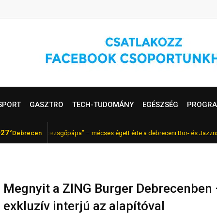
SPORT
GASZTRO
TECH-TUDOMÁNY
EGÉSZSÉG
PROGRA
27°
 a magyar „pezsgőpápa” – mécses égett érte a debreceni Bor- és Jazznapoko
Debrecen
Megnyit a ZING Burger Debrecenben 
exkluzív interjú az alapítóval