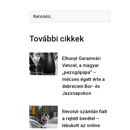
További cikkek
Elhunyt Garamvári
Vencel, a magyar
„pezsgőpápa” –
mécses égett érte a
debreceni Bor- és
Jazznapokon
Revolut-számlán fialt
a rejtett bevétel –
lebukott az online