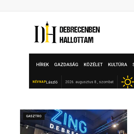
Skip
to
content
HÍREK
GAZDASÁG
KÖZÉLET
KULTÚRA
László
Elhunyt Garamvári Vencel,
2026. augusztus 8., szombat
NÉVNAP
FRISS
GASZTRO