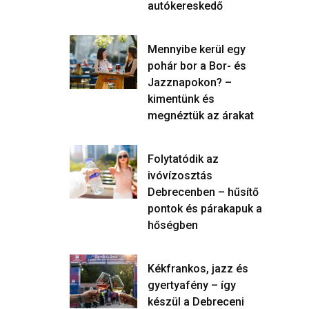
autókereskedő
Mennyibe kerül egy
pohár bor a Bor- és
Jazznapokon? –
kimentünk és
megnéztük az árakat
Folytatódik az
ivóvízosztás
Debrecenben – hűsítő
pontok és párakapuk a
hőségben
Kékfrankos, jazz és
gyertyafény – így
készül a Debreceni