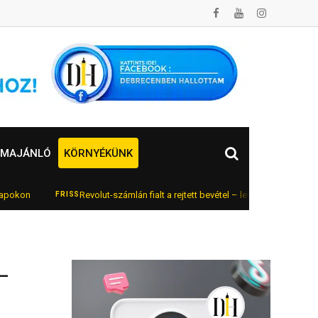
MAJÁNLÓ
KÖRNYÉKÜNK
n
Revolut-számlán fialt a rejtett bevétel – lebukott az online autók
FRISS
–