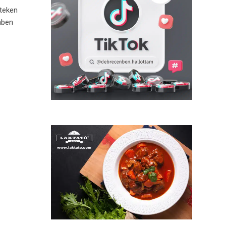
teken
nben