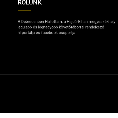
RÓLUNK
A Debrecenben Hallottam, a Hajdú-Bihari megyeszékhely
legújabb és legnagyobb követőtáborral rendelkező
hírportálja és facebook csoportja.