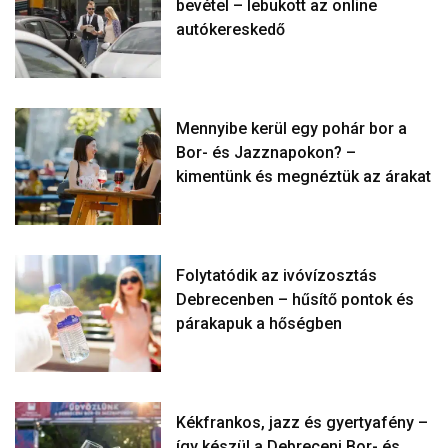
bevétel – lebukott az online
autókereskedő
Mennyibe kerül egy pohár bor a
Bor- és Jazznapokon? –
kimentünk és megnéztük az árakat
Folytatódik az ivóvízosztás
Debrecenben – hűsítő pontok és
párakapuk a hőségben
Kékfrankos, jazz és gyertyafény –
így készül a Debreceni Bor- és