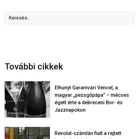
További cikkek
Elhunyt Garamvári Vencel, a
magyar „pezsgőpápa” – mécses
égett érte a debreceni Bor- és
Jazznapokon
Revolut-számlán fialt a rejtett