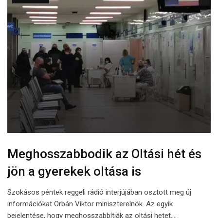
Meghosszabbodik az Oltási hét és
jön a gyerekek oltása is
Szokásos péntek reggeli rádió interjújában osztott meg új
információkat Orbán Viktor miniszterelnök. Az egyik
bejelentése, hogy meghosszabbítják az oltási hetet.…