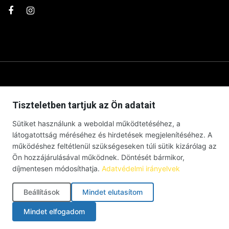
Tiszteletben tartjuk az Ön adatait
Sütiket használunk a weboldal működtetéséhez, a
látogatottság méréséhez és hirdetések megjelenítéséhez. A
működéshez feltétlenül szükségeseken túli sütik kizárólag az
Ön hozzájárulásával működnek. Döntését bármikor,
díjmentesen módosíthatja.
Adatvédelmi irányelvek
© Debrecenben Hallottam – Minden jog fenntartva – 2026 |
Impresszum
|
Adatkezelési tájékoztató
|
Süti szabályzat
|
Beállítások
Mindet elutasítom
Cookie-beállítások
Mindet elfogadom