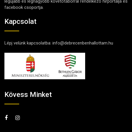
legújabb és legnagyobb követőtáborral rendelkező hírportálja és
facebook csoportja.
Kapcsolat
Lépj velünk kapcsolatba:
info@debrecenbenhallottam.hu
Kövess Minket