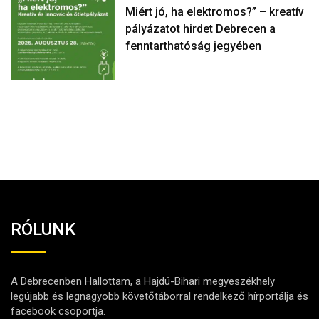
Miért jó, ha elektromos?” – kreatív
pályázatot hirdet Debrecen a
fenntarthatóság jegyében
RÓLUNK
A Debrecenben Hallottam, a Hajdú-Bihari megyeszékhely
legújabb és legnagyobb követőtáborral rendelkező hírportálja és
facebook csoportja.