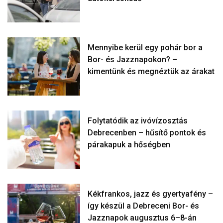
Mennyibe kerül egy pohár bor a
Bor- és Jazznapokon? –
kimentünk és megnéztük az árakat
Folytatódik az ivóvízosztás
Debrecenben – hűsítő pontok és
párakapuk a hőségben
Kékfrankos, jazz és gyertyafény –
így készül a Debreceni Bor- és
Jazznapok augusztus 6–8-án