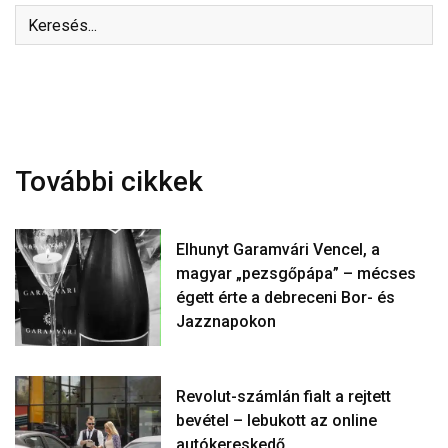
További cikkek
Elhunyt Garamvári Vencel, a
magyar „pezsgőpápa” – mécses
égett érte a debreceni Bor- és
Jazznapokon
Revolut-számlán fialt a rejtett
bevétel – lebukott az online
autókereskedő