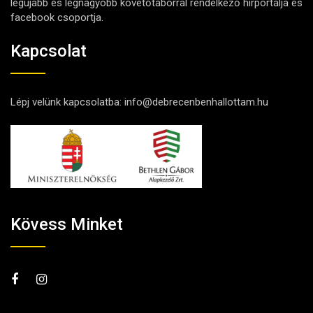
legújabb és legnagyobb követőtáborral rendelkező hírportálja és
facebook csoportja.
Kapcsolat
Lépj velünk kapcsolatba:
info@debrecenbenhallottam.hu
Kövess Minket