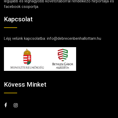
legújabb és legnagyobb követőtáborral rendelkező hírportálja és
facebook csoportja.
Kapcsolat
Lépj velünk kapcsolatba:
info@debrecenbenhallottam.hu
Kövess Minket