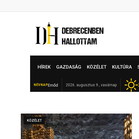
Skip
to
content
HÍREK
GAZDASÁG
KÖZÉLET
KULTÚRA
Emőd
Elhunyt Garamvári Vencel, 
2026. augusztus 9., vasárnap
NÉVNAP
FRISS
KÖZÉLET