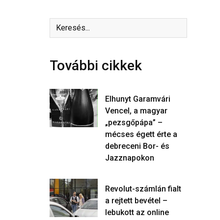
További cikkek
Elhunyt Garamvári
Vencel, a magyar
„pezsgőpápa” –
mécses égett érte a
debreceni Bor- és
Jazznapokon
Revolut-számlán fialt
a rejtett bevétel –
lebukott az online