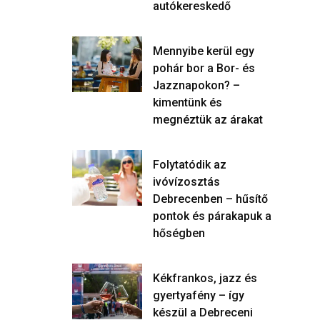
autókereskedő
Mennyibe kerül egy
pohár bor a Bor- és
Jazznapokon? –
kimentünk és
megnéztük az árakat
Folytatódik az
ivóvízosztás
Debrecenben – hűsítő
pontok és párakapuk a
hőségben
Kékfrankos, jazz és
gyertyafény – így
készül a Debreceni