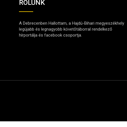
RÓLUNK
A Debrecenben Hallottam, a Hajdú-Bihari megyeszékhely
legújabb és legnagyobb követőtáborral rendelkező
hírportálja és facebook csoportja.