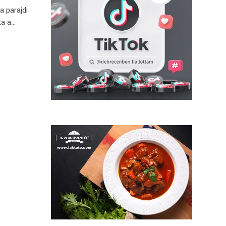
a parajdi
ta a…