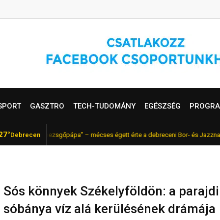
SPORT
GASZTRO
TECH-TUDOMÁNY
EGÉSZSÉG
PROGRA
27°
a magyar „pezsgőpápa” – mécses égett érte a debreceni Bor- és Jazznapokon
Debrecen
Sós könnyek Székelyföldön: a parajdi
sóbánya víz alá kerülésének drámája