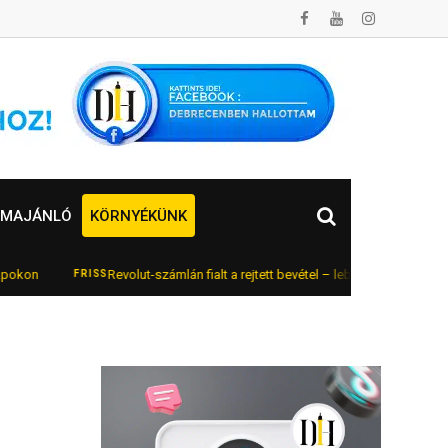
MAJÁNLÓ
KÖRNYÉKÜNK
Revolut-számlán fialt a rejtett bevétel – lebukott az online autóke
FRISS