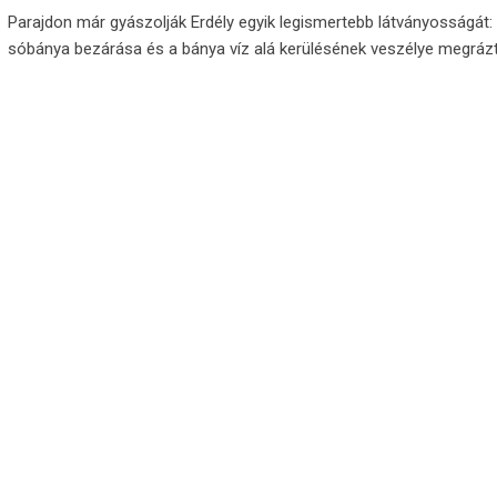
Parajdon már gyászolják Erdély egyik legismertebb látványosságát: 
sóbánya bezárása és a bánya víz alá kerülésének veszélye megráz