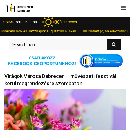
Skip
to
content
30°
Berta, Bettina
Debrecen
NÉVNAP
ni Bor- és Jazznapok augusztus 6–8-án
Miért jó, ha elektromos?” – krea
FRISS
Virágok Városa Debrecen – művészeti fesztivál
kerül megrendezésre szombaton