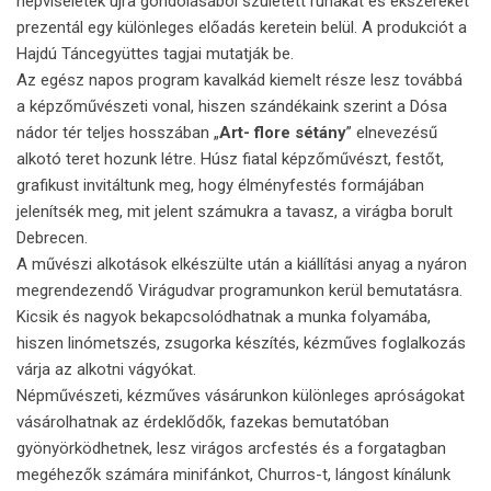
népviseletek újra gondolásából született ruhákat és ékszereket
prezentál egy különleges előadás keretein belül. A produkciót a
Hajdú Táncegyüttes tagjai mutatják be.
Az egész napos program kavalkád kiemelt része lesz továbbá
a képzőművészeti vonal, hiszen szándékaink szerint a Dósa
nádor tér teljes hosszában „
Art- flore sétány
” elnevezésű
alkotó teret hozunk létre. Húsz fiatal képzőművészt, festőt,
grafikust invitáltunk meg, hogy élményfestés formájában
jelenítsék meg, mit jelent számukra a tavasz, a virágba borult
Debrecen.
A művészi alkotások elkészülte után a kiállítási anyag a nyáron
megrendezendő Virágudvar programunkon kerül bemutatásra.
Kicsik és nagyok bekapcsolódhatnak a munka folyamába,
hiszen linómetszés, zsugorka készítés, kézműves foglalkozás
várja az alkotni vágyókat.
Népművészeti, kézműves vásárunkon különleges apróságokat
vásárolhatnak az érdeklődők, fazekas bemutatóban
gyönyörködhetnek, lesz virágos arcfestés és a forgatagban
megéhezők számára minifánkot, Churros-t, lángost kínálunk