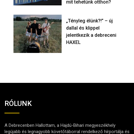
mit tehetünk otthon?
„Tényleg élünk?!” – új
dallal és klippel
jelentkezik a debreceni
HAXEL
RÓLUNK
A Debrecenben Hallottam, a Hajdú-Bihari megyeszékhely
legújabb és legnagyobb követőtáborral rendelkező hírportálja és