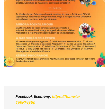
Facebook Esemény:
https://fb.me/e/
1pbPFcyBp