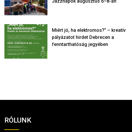
Jazznapok augusztus 6–8-án
Miért jó, ha elektromos?” – kreatív
pályázatot hirdet Debrecen a
fenntarthatóság jegyében
RÓLUNK