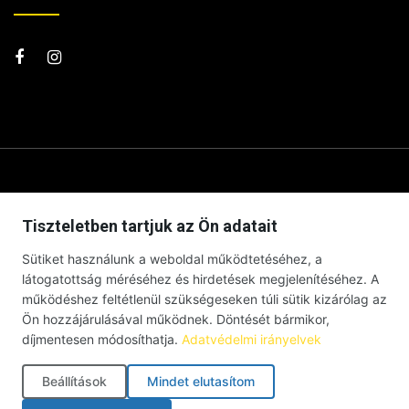
Tiszteletben tartjuk az Ön adatait
Sütiket használunk a weboldal működtetéséhez, a
látogatottság méréséhez és hirdetések megjelenítéséhez. A
működéshez feltétlenül szükségeseken túli sütik kizárólag az
Ön hozzájárulásával működnek. Döntését bármikor,
díjmentesen módosíthatja.
Adatvédelmi irányelvek
© Debrecenben Hallottam – Minden jog fenntartva – 2026 |
Impresszum
|
Adatkezelési tájékoztató
|
Süti szabályzat
|
Beállítások
Mindet elutasítom
Cookie-beállítások